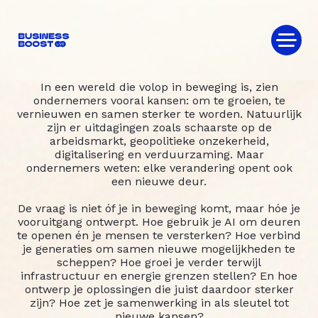
Ga naar de inhoud
In een wereld die volop in beweging is, zien
ondernemers vooral kansen: om te groeien, te
vernieuwen en samen sterker te worden. Natuurlijk
zijn er uitdagingen zoals schaarste op de
arbeidsmarkt, geopolitieke onzekerheid,
digitalisering en verduurzaming. Maar
ondernemers weten: elke verandering opent ook
een nieuwe deur.
De vraag is niet óf je in beweging komt, maar hóe je
vooruitgang ontwerpt. Hoe gebruik je AI om deuren
te openen én je mensen te versterken? Hoe verbind
je generaties om samen nieuwe mogelijkheden te
scheppen? Hoe groei je verder terwijl
infrastructuur en energie grenzen stellen? En hoe
ontwerp je oplossingen die juist daardoor sterker
zijn? Hoe zet je samenwerking in als sleutel tot
nieuwe kansen?